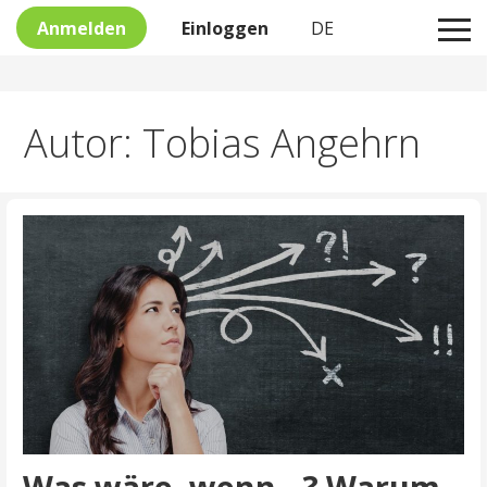
Anmelden
Einloggen
DE
Skip
Autor: Tobias Angehrn
to
content
Was wäre, wenn…? Warum