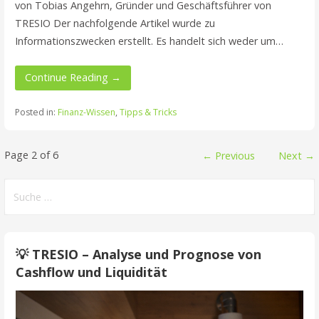
von Tobias Angehrn, Gründer und Geschäftsführer von
TRESIO Der nachfolgende Artikel wurde zu
Informationszwecken erstellt. Es handelt sich weder um…
Continue Reading →
Posted in:
Finanz-Wissen
,
Tipps & Tricks
Beitrag
Page 2 of 6
← Previous
Next →
navigation
Suche
nach:
💡 TRESIO – Analyse und Prognose von
Cashflow und Liquidität
Video
Player