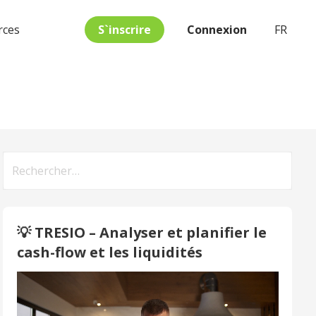
S`inscrire
Connexion
FR
rces
Rechercher :
💡 TRESIO – Analyser et planifier le
cash-flow et les liquidités
Video
Player