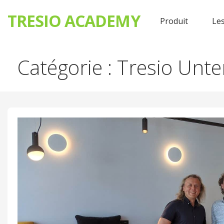
TRESIO ACADEMY
Produit
Les
Passer
Catégorie : Tresio Un
au
contenu