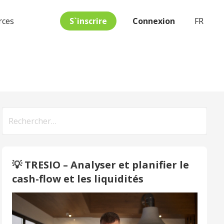
S`inscrire
Connexion
FR
rces
Rechercher :
💡 TRESIO – Analyser et planifier le
cash-flow et les liquidités
Video
Player