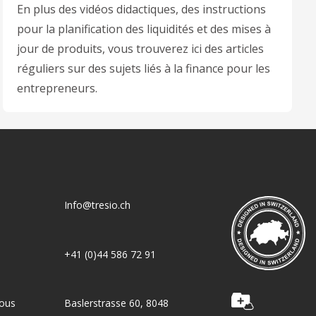
En plus des vidéos didactiques, des instructions
pour la planification des liquidités et des mises à
jour de produits, vous trouverez ici des articles
réguliers sur des sujets liés à la finance pour les
entrepreneurs.
Info@tresio.ch
+41 (0)44 586 72 91
nous
Baslerstrasse 60, 8048