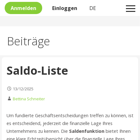
Anmelden
Einloggen
DE
Skip
Beiträge
to
content
Saldo-Liste
13/12/2025
Bettina Schneiter
Um fundierte Geschäftsentscheidungen treffen zu können, ist
es entscheidend, jederzeit die finanzielle Lage Ihres
Unternehmens zu kennen. Die
Saldenfunktion
bietet Ihnen
eine klare Echtzeitübersicht über die finanzielle Lage Ihres