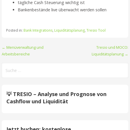
tägliche Cash Steuerung wichtig ist
Bankenbestände live überwacht werden sollen
Posted in:
Bank Integrations
,
Liquiditätsplanung
,
Tresio Tool
Beitrags-
← Menüverwaltung und
Tresio und MOCO:
Arbeitsbereiche
Liquiditätsplanung →
Navigation
Suche
nach:
💡 TRESIO – Analyse und Prognose von
Cashflow und Liquidität
Jetzt buchen: kostenlose