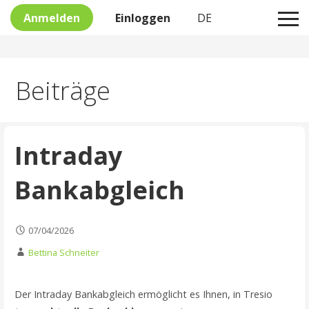
Anmelden
Einloggen
DE
Skip
Beiträge
to
content
Intraday
Bankabgleich
07/04/2026
Bettina Schneiter
Der Intraday Bankabgleich ermöglicht es Ihnen, in Tresio