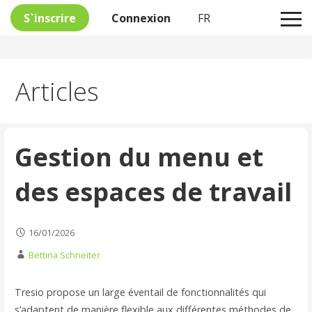
S`inscrire
Connexion
FR
Passer
Articles
au
contenu
Gestion du menu et
des espaces de travail
16/01/2026
Bettina Schneiter
Tresio propose un large éventail de fonctionnalités qui
s’adaptent de manière flexible aux différentes méthodes de