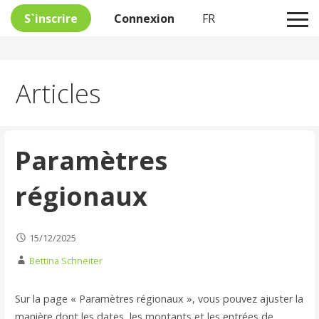
S`inscrire
Connexion
FR
Passer
Articles
au
contenu
Paramètres
régionaux
15/12/2025
Bettina Schneiter
Sur la page « Paramètres régionaux », vous pouvez ajuster la
manière dont les dates, les montants et les entrées de