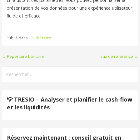
En ajustant ces paramètres, vous pouvez personnaliser la
présentation de vos données pour une expérience utilisateur
fluide et efficace.
Publié dans :
Outil Tresio
Navigation
← Répertoire bancaire
Taux de référence →
de
Rechercher :
l’article
💡 TRESIO – Analyser et planifier le cash-flow
et les liquidités
Réservez maintenant : conseil gratuit en