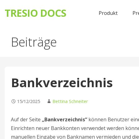
TRESIO DOCS
Produkt
Pr
Skip
Beiträge
to
content
Bankverzeichnis
15/12/2025
Bettina Schneiter
Auf der Seite
„Bankverzeichnis“
können Benutzer eine
Einrichten neuer Bankkonten verwendet werden können
manuellen Eingabe von Banknamen vermieden und die Ko