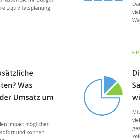
Dam
re Liquiditätsplanung
vie
Wä
HR
usätzliche
D
isten? Was
Sa
n der Umsatz um
wi
Mit
vie
den Impact möglicher
ges
n sofort und können
ke