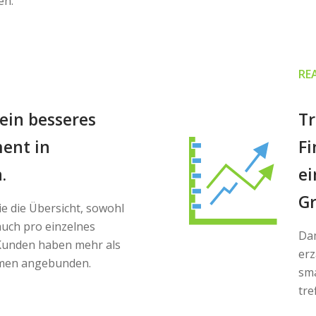
en.
RE
ein besseres
Tr
ent in
Fi
.
ei
Gr
e die Übersicht, sowohl
auch pro einzelnes
Dam
Kunden haben mehr als
erz
hmen angebunden.
sma
tre