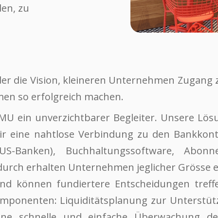
en, zu
der die Vision, kleineren Unternehmen Zugang 
men so erfolgreich machen.
 KMU ein unverzichtbarer Begleiter. Unsere Lös
 wir eine nahtlose Verbindung zu den Bankko
S-Banken), Buchhaltungssoftware, Abonn
durch erhalten Unternehmen jeglicher Grösse
 und können fundiertere Entscheidungen treffe
Komponenten: Liquiditätsplanung zur Unterst
eine schnelle und einfache Überwachung de