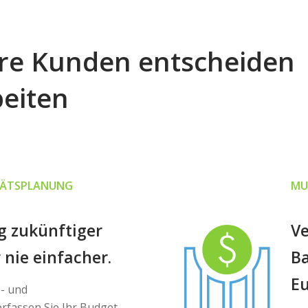
re Kunden entscheiden
beiten
ITÄTSPLANUNG
MU
g zukünftiger
Ve
 nie einfacher.
Ba
E
P- und
rfassen Sie Ihr Budget,