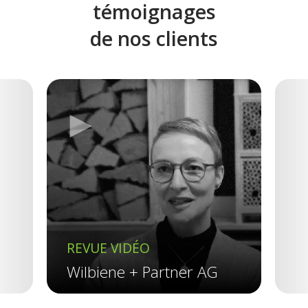
témoignages
de nos clients
►
Previous
REVUE VIDÉO
R
Wilbiene + Partner AG
R