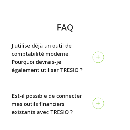
FAQ
J'utilise déjà un outil de
comptabilité moderne.
Pourquoi devrais-je
également utiliser TRESIO ?
La comptabilité et la planification sont deux
disciplines différentes : tandis que la comptabilité
Est-il possible de connecter
consiste à examiner les performances passées,
mes outils financiers
TRESIO vous permet de planifier l'avenir de votre
existants avec TRESIO ?
entreprise de façon continue, et de vous assurer que
vous ne manquerez jamais d'argent.
Oui. TRESIO offre une variété de connexions avec les