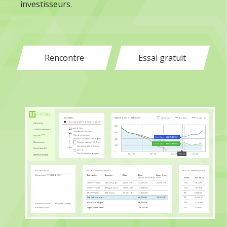
investisseurs.
Rencontre
Essai gratuit
MARCHÉ À 200 % – PRÉVISION
Cas de base
Best Case
Pire des cas
RSCÉNARIO
Cas réaliste (80 % de l’objectif atteint)
PRÉVISION
80K
Scénario de base
COMPTES BANCAIRES
Scénario de croissance
60K
Plan de recrutement
FACTURES
Best Case:
43,215.09
CHF
Nouveau business selon le plan
40K
Abonnements
Scénario optimal (130 % de l’objectif)
Cas de base:
23,902.78
CHF
20K
Cas réaliste (80 % de l’objectif atteint)
Planification RH
Pire des cas
0
Plan de fermeture progressive
Sept 25
Déc 25
Mars 26
Juin 26
Mai 26
RAPPROCHEMENT
RECONCILATION
SOLDE POUR AUJOURD’HUI
TAUX DE CHANGE ACTUELS VERS CHF
Entreprise
Banques
Bilan
Bilan
Ligne de crédit
Montant total:
110,259.12
CHF
(devise de l’entreprise)
(CHF)
Devise
Taux de change
CH50****2448
UBS Group AG
34,200 CHF
34,200 CHF
-20,000 CHF
USD
0.821263
CH12****5678
JPMorgan Chase
17,000 USD
13,948 CHF
EUR
0.931848
Factures clôturées:
36,385.49
CHF
FR14****2004
BNP Paribas
19,100 EUR
17,965 CHF
JPY
0.005705
Crédit Trésorerie totale
66,113CHF
-20,000 CHF
BTC
85,696.37
Trésorerie disponible
86,113 CHF
ETH
2,130.340
Factures en cours
Factures clôturées
Factures échues
Ligne de crédit totale
-20,000 CHF
SOL
122.6959