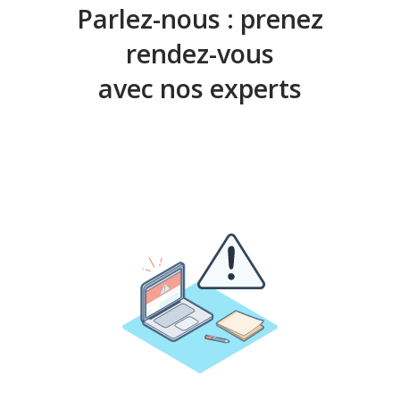
puissiez les traiter et les distribuer selon vos
Parlez-nous : prenez
besoins.
rendez-vous
avec nos experts