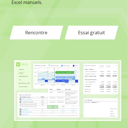
Excel manuels.
Rencontre
Essai gratuit
Compte de résultat SaaS
01.01.2025
01.01.2024
%
HISTORIQUE DU BILAN
Solde de trésorerie
Chiffre d’affaires
Salaires
31.12.2025
31.12.2024
60K
Chiffre d’affaires
PRÉVISION
Revenus d’abonnement
268,561
199,817
34.40%
40K
Solde de trésorerie:
38,275.09
CHF
Prévision
Revenus de services
28,750
33,417
-13.97%
Chiffre d’affaires total
20K
297,311
233,234
27.47%
PLANIFICATION RH
Chiffre d’affaires:
8,415.09
CHF
Coût des marchandises
Prêts
0
Salaires:
6,849.47
CHF
Frais d’hébergement
15,000
15,000
0.00%
BIBLIOTHÈQUE DE MÉTRIQUES
-20K
Succès client
38,546
35,000
10.13%
Août 24
Sept 24
Oct 24
Nov 24
COGS total
53,546
50,000
7.09%
OFFICIER D’ACCÈS
Bénéfice brut
243,765
183,234
33.03%
Name
Montant
Description
Marge brute
81.99%
78.56%
4.36%
Facture
-1,200.00 CHF
Date d’émission: 02.05.2025
Montant de la facture:
DÉTAILS DES PRÉVISIONS
-30,000 CHF
Solde initial de caisse
55,855
40,625
41,730
41,285
Planification
-1,833.35 CHF
Type de planification : Récurrent
Paiement
Entrées de trésorerie
7,895
28,252
27,952
18,374
SOLDE BANCAIRE
3 - Produits d’exploitation
2,000
21,000
17,000
4,000
Paiement du personnel
-2,100.40 EUR
Date de début: 01.03.2025
Montant total:
110,259.12
CHF
Date de fin: 20.05.2025
3400 - Revenus de services PME
2,000
4,000
5,000
4,000
3401 - Revenus de services Grandes Entreprises
0
12,000
0
17,000
Ethereum:
3.11
ETH
Devise de l’entreprise:
6,615.54
CHF
Franc suisse
Abonnements
5,895
7,252
10,952
14,374
Euro
Sortie de trésorerie
-23,125
-27,147
-28,396
-33,196
Bitcoin
Financement
0
0
0
0
Ethereum
Flux de trésorerie net
-15,230
1,104
-444,028
-14,822