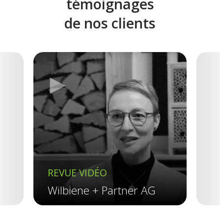
témoignages
de nos clients
►
Previous
REVUE VIDÉO
R
Wilbiene + Partner AG
R