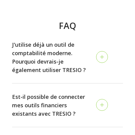
FAQ
J'utilise déjà un outil de
comptabilité moderne.
Pourquoi devrais-je
également utiliser TRESIO ?
La comptabilité et la planification sont deux
disciplines différentes : tandis que la comptabilité
Est-il possible de connecter
consiste à examiner les performances passées,
mes outils financiers
TRESIO vous permet de planifier l'avenir de votre
existants avec TRESIO ?
entreprise de façon continue, et de vous assurer que
vous ne manquerez jamais d'argent.
Oui. TRESIO offre une variété de connexions avec les