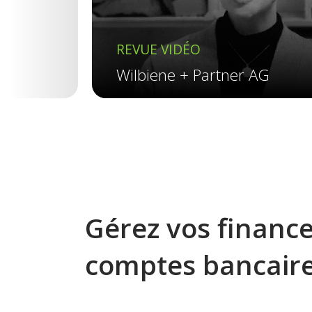
REVUE VIDÉO
Wilbiene + Partner AG
Gérez vos finance
comptes bancair