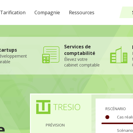
Tarification
Compagnie
Ressources
Services de
tartups
comptabilité
éveloppement
Élevez votre
rable
cabinet comptable
RSCÉNARIO
Cas réali
e
PRÉVISION
Scénario