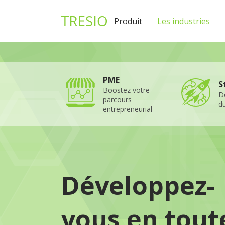
1
Produit
Les industries
PME
S
Boostez votre
D
parcours
du
entrepreneurial
Développez-
vous en tout