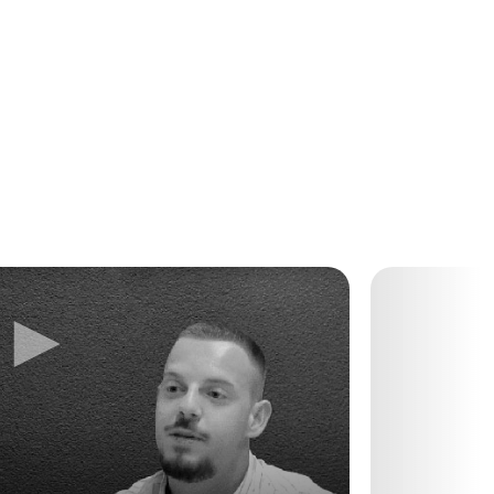
►
►
Next