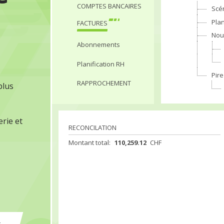
COMPTES BANCAIRES
Scé
Pla
FACTURES
Nou
Abonnements
Planification RH
Pire
RAPPROCHEMENT
plus
erie et
RECONCILATION
Montant total:
110,259.12
CHF
Factures clôturées:
36,385.49
CHF