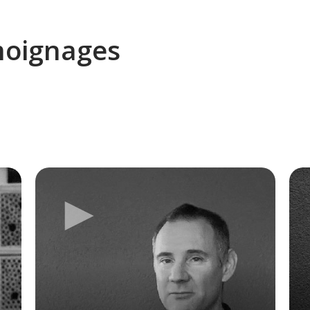
moignages
►