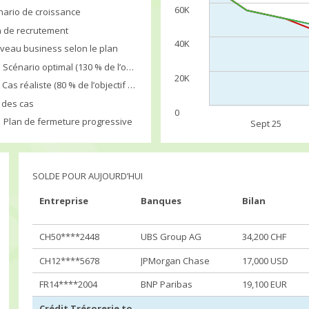
60K
nario de croissance
n de recrutement
40K
veau business selon le plan
Scénario optimal (130 % de l’objectif)
20K
Cas réaliste (80 % de l’objectif atteint)
 des cas
0
Plan de fermeture progressive
Sept 25
SOLDE POUR AUJOURD’HUI
Entreprise
Banques
Bilan
CH50****2448
UBS Group AG
34,200 CHF
CH12****5678
JPMorgan Chase
17,000 USD
FR14****2004
BNP Paribas
19,100 EUR
Crédit Trésorerie totale