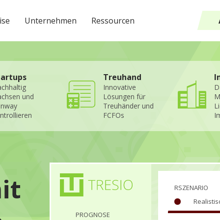
ise
Unternehmen
Ressourcen
tartups
Treuhand
I
chhaltig
Innovative
D
chsen und
Lösungen für
M
unway
Treuhänder und
L
ntrollieren
FCFOs
I
it
RSZENARIO
Realistis
PROGNOSE