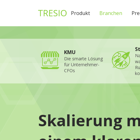
1
Produkt
Branchen
Pre
S
KMU
Na
Die smarte Lösung
wa
für Unternehmer-
R
CFOs
ko
Skalierung m