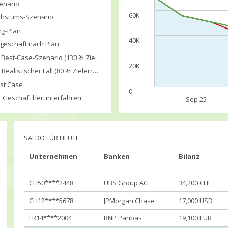
enario
60K
hstums-Szenario
ng-Plan
40K
geschäft nach Plan
Best-Case-Szenario (130 % Zielerreichung)
20K
Realistischer Fall (80 % Zielerreichung)
st Case
0
Geschäft herunterfahren
Sep 25
SALDO FÜR HEUTE
Unternehmen
Banken
Bilanz
CH50****2448
UBS Group AG
34,200 CHF
CH12****5678
JPMorgan Chase
17,000 USD
FR14****2004
BNP Paribas
19,100 EUR