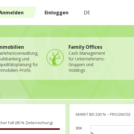
Anmelden
Einloggen
DE
mmobilien
Family Offices
arlehensverwaltung,
Cash Management
ultibanking und
für Unternehmens-
iquiditätsplanung für
Gruppen und
mmobilien-Profis
Holdings
MARKT BEI 200 % – PROGNOSE
cher Fall (80 % Zielerreichung)
80K