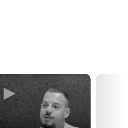
►
►
Next