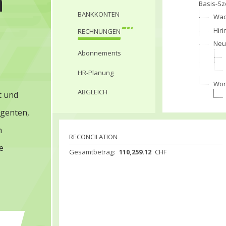
n
Basis-Sz
BANKKONTEN
Wac
Hiri
RECHNUNGEN
Neu
Abonnements
HR-Planung
Wor
ABGLEICH
t und
igenten,
h
RECONCILATION
e
Gesamtbetrag:
110,259.12
CHF
Bezahlte Rechnungen:
36,385.49
CHF